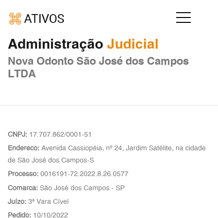
A
d
m
i
n
i
s
t
r
a
ç
ã
o
J
u
d
i
c
i
a
l
Nova Odonto São José dos Campos
LTDA
CNPJ:
17.707.862/0001-51
Endereco:
Avenida Cassiopéia, nº 24, Jardim Satélite, na cidade
de São José dos Campos-S
Processo:
0016191-72.2022.8.26.0577
Comarca:
São José dos Campos - SP
Juízo:
3ª Vara Cível
Pedido:
10/10/2022