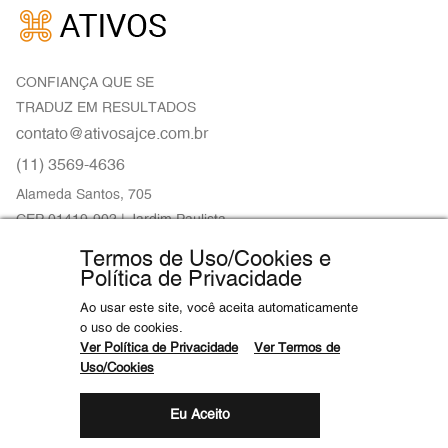
CONFIANÇA QUE SE
TRADUZ EM RESULTADOS
contato@ativosajce.com.br
(11) 3569-4636
Alameda Santos, 705
CEP 01419-902 | Jardim Paulista
São Paulo/SP
Termos de Uso/Cookies e
Política de Privacidade
Ao usar este site, você aceita automaticamente
o uso de cookies.
Ativos © 2026 Todos os direitos reservados.
Ver Política de Privacidade
Ver Termos de
Politica de Privacidade
|
Termos de Uso/Cookies
Uso/Cookies
Eu Aceito